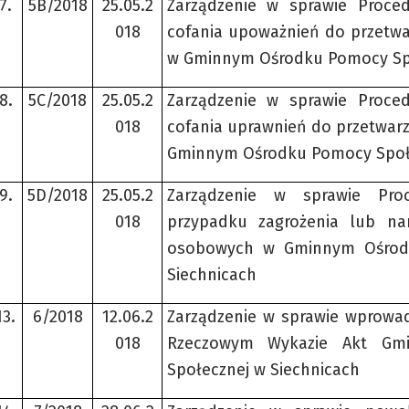
7.
5B/2018
25.05.2
Zarządzenie w sprawie Proce
018
cofania upoważnień do przetw
w Gminnym Ośrodku Pomocy Spo
8.
5C/2018
25.05.2
Zarządzenie w sprawie Proce
018
cofania uprawnień do przetwa
Gminnym Ośrodku Pomocy Społe
9.
5D/2018
25.05.2
Zarządzenie w sprawie Pro
018
przypadku zagrożenia lub na
osobowych w Gminnym Ośrod
Siechnicach
13.
6/2018
12.06.2
Zarządzenie w sprawie wprowa
018
Rzeczowym Wykazie Akt Gm
Społecznej w Siechnicach