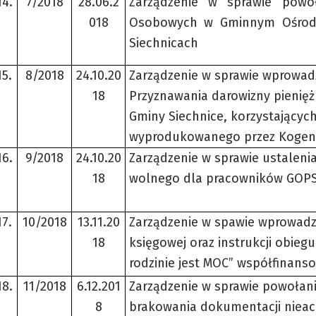
14.
7/2018
28.06.2
Zarządzenie w sprawie powo
018
Osobowych w Gminnym Ośrod
Siechnicach
15.
8/2018
24.10.20
Zarządzenie w sprawie wprowa
18
Przyznawania darowizny pienię
Gminy Siechnice, korzystających
wyprodukowanego przez Kogene
16.
9/2018
24.10.20
Zarządzenie w sprawie ustalen
18
wolnego dla pracowników GOPS
17.
10/2018
13.11.20
Zarządzenie w spawie wprowadz
18
księgowej oraz instrukcji obie
rodzinie jest MOC” współfinan
18.
11/2018
6.12.201
Zarządzenie w sprawie powołania
8
brakowania dokumentacji nieac