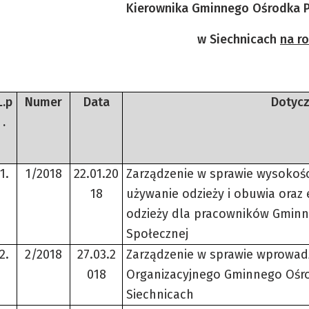
Kierownika Gminnego Ośrodka 
w Siechnicach
na r
L.p
Numer
Data
Dotyc
.
1.
1/2018
22.01.20
Zarządzenie w sprawie wysokośc
18
używanie odzieży i obuwia oraz
odzieży dla pracowników Gmin
Społecznej
2.
2/2018
27.03.2
Zarządzenie w sprawie wprowa
018
Organizacyjnego Gminnego Ośr
Siechnicach