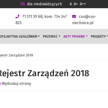
dla niedowidzących
A
A+
A++
71 311 39 68, kom. 734 347
cus@cus-
823
siechnice.pl
OFILAKTYKA UZALEŻNIEŃ
PRZEMOC
AKTY PRAWNE
PROJEKTY
jestr Zarządzeń 2018
Rejestr Zarządzeń 2018
Wydrukuj stronę