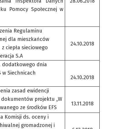
łania Inspektora Danych
28.06.2018
ku Pomocy Społecznej w
dzenia Regulaminu
żnej dla mieszkańców
24.10.2018
 z ciepła sieciowego
racja S.A
ia dodatkowego dnia
 w Siechnicach
24.10.2018
enia zasad ewidencji
gu dokumentów projektu „W
13.11.2018
sowanego ze środków EFS
 Komisji ds. oceny i
hiwalnej gromadzonej i